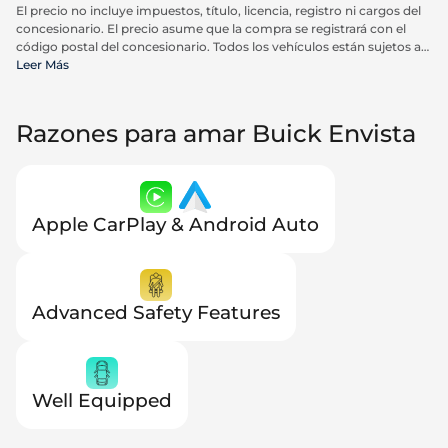
El precio no incluye impuestos, título, licencia, registro ni cargos del
concesionario. El precio asume que la compra se registrará con el
código postal del concesionario. Todos los vehículos están sujetos a
venta previa. Los precios incluyen todos los reembolsos y
Leer Más
descuentos aplicables disponibles para todos los consumidores;
pueden aplicarse reembolsos adicionales. Es posible que los precios
no sean compatibles con ofertas especiales de financiamiento. Los
Razones para amar Buick Envista
precios reales del concesionario pueden variar.
Apple CarPlay & Android Auto
Advanced Safety Features
Well Equipped