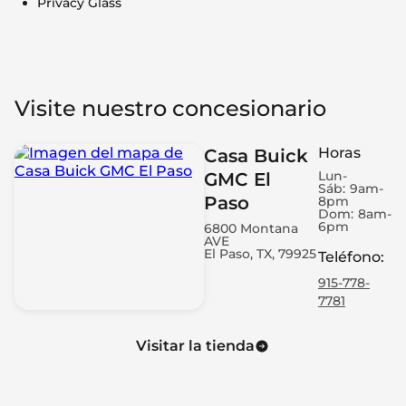
Privacy Glass
Visite nuestro concesionario
Horas
Casa Buick
Lun-
GMC El
Sáb:
9am-
Paso
8pm
Dom:
8am-
6pm
6800 Montana
AVE
El Paso, TX, 79925
Teléfono
:
915-778-
7781
Visitar la tienda