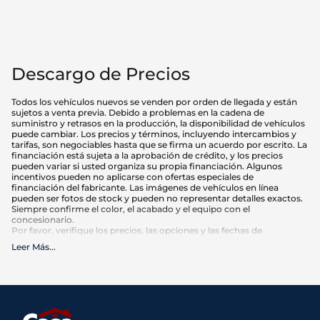
Descargo de Precios
Todos los vehículos nuevos se venden por orden de llegada y están
sujetos a venta previa. Debido a problemas en la cadena de
suministro y retrasos en la producción, la disponibilidad de vehículos
puede cambiar. Los precios y términos, incluyendo intercambios y
tarifas, son negociables hasta que se firma un acuerdo por escrito. La
financiación está sujeta a la aprobación de crédito, y los precios
pueden variar si usted organiza su propia financiación. Algunos
incentivos pueden no aplicarse con ofertas especiales de
financiación del fabricante. Las imágenes de vehículos en línea
pueden ser fotos de stock y pueden no representar detalles exactos.
Siempre confirme el color, el acabado y el equipo con el
concesionario.
Por favor, verifique los precios, las opciones y las fechas de
vencimiento de cualquier oferta anunciada antes de hacer su
Leer Más
...
compra. El kilometraje puede variar en función de los hábitos de
conducción y el mantenimiento. Las estimaciones de MPG se basan
en las calificaciones de la EPA para el año del modelo y deben
utilizarse sólo para comparación.
Qué está incluido
:
Los precios anunciados INCLUYEN opciones instaladas de fábrica,