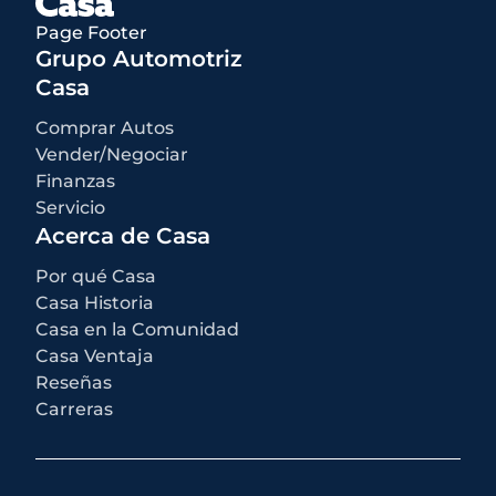
accesorios instalados por el concesionario, MSRP, costos de
Page Footer
transporte de fábrica y descuentos e incentivos aplicables para los
cuales todos los consumidores califican. Pueden estar disponibles
Grupo Automotriz
descuentos o incentivos adicionales según la elegibilidad. Estos
incentivos y precios están sujetos a cambios según los programas
Casa
del fabricante.
Qué no está incluido
:
Comprar Autos
Todos los precios anunciados EXCLUYEN el equipo opcional
seleccionado por el comprador, una tarifa de documentación del
Vender/Negociar
concesionario de $250 para los concesionarios de El Paso, e
Finanzas
impuestos estatales y locales, etiquetas, registro y tarifas de título.
Servicio
Acerca de Casa
Por qué Casa
Casa Historia
Casa en la Comunidad
Casa Ventaja
Reseñas
Carreras