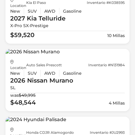
Kia El Paso
Inventario #K038595
Location
New
SUV
AWD
Gasoline
2027 Kia
Telluride
X-Pro SX-Prestige
$59,520
10 Millas
Auto Sales Prescott
Inventario #N131984
Location
New
SUV
AWD
Gasoline
2026 Nissan
Murano
SL
was
$49,995
$48,544
4 Millas
Honda CDJR Alamogordo
Inventario #JU2993