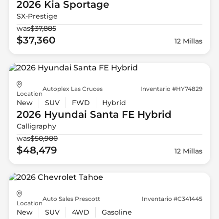
2026 Kia
Sportage
SX-Prestige
was
$37,885
$37,360
12 Millas
Autoplex Las Cruces
Inventario #HY74829
Location
New
SUV
FWD
Hybrid
2026 Hyundai
Santa FE Hybrid
Calligraphy
was
$50,980
$48,479
12 Millas
Auto Sales Prescott
Inventario #C341445
Location
New
SUV
4WD
Gasoline