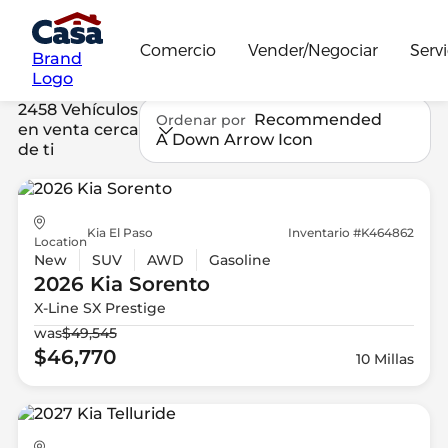
Comercio
Vender/Negociar
Servi
Brand
Logo
2458 Vehículos
Recommended
Ordenar por
en venta cerca
A Down Arrow Icon
de ti
Kia El Paso
Inventario #K464862
Location
New
SUV
AWD
Gasoline
2026 Kia
Sorento
X-Line SX Prestige
was
$49,545
$46,770
10 Millas