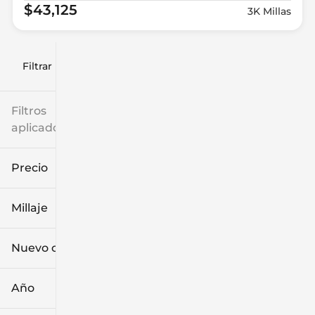
$43,125
3K Millas
Filtrar por
Filtros
aplicados
Precio
Millaje
$9k
$132k
Nuevo o usado
0 mi
186k mi
Año