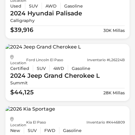
Location
Used
SUV
AWD
Gasoline
2024 Hyundai
Palisade
Calligraphy
$39,916
30K Millas
Ford Lincoln El Paso
Inventario #L26224B
Location
Certified
SUV
4WD
Gasoline
2024 Jeep
Grand Cherokee L
Summit
$44,125
28K Millas
Kia El Paso
Inventario #K446809
Location
New
SUV
FWD
Gasoline