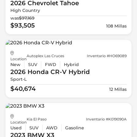
2026 Chevrolet
Tahoe
High Country
was
$97,169
$93,505
108 Millas
Autoplex Las Cruces
Inventario #HO69089
Location
New
SUV
FWD
Hybrid
2026 Honda
CR-V Hybrid
Sport-L
$40,674
12 Millas
Kia El Paso
Inventario #K019090A
Location
Used
SUV
AWD
Gasoline
2023 BMW
X3