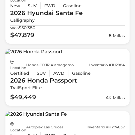
Location
New
SUV
FWD
Gasoline
2026 Hyundai
Santa Fe
Calligraphy
was
$50,380
$47,879
8 Millas
Honda CDJR Alamogordo
Inventario #JU2984
Location
Certified
SUV
AWD
Gasoline
2026 Honda
Passport
TrailSport Elite
$49,449
4K Millas
Autoplex Las Cruces
Inventario #HY74837
Location