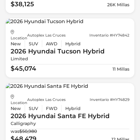
$38,125
26K Millas
Autoplex Las Cruces
Inventario #HY74842
Location
New
SUV
AWD
Hybrid
2026 Hyundai
Tucson Hybrid
Limited
$45,074
11 Millas
Autoplex Las Cruces
Inventario #HY74829
Location
New
SUV
FWD
Hybrid
2026 Hyundai
Santa FE Hybrid
Calligraphy
was
$50,980
$48,479
12 Millas