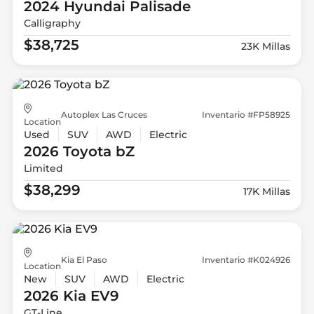
2024 Hyundai
Palisade
Calligraphy
$38,725
23K Millas
Autoplex Las Cruces
Inventario #FP58925
Location
Used
SUV
AWD
Electric
2026 Toyota
bZ
Limited
$38,299
17K Millas
Kia El Paso
Inventario #K024926
Location
New
SUV
AWD
Electric
2026 Kia
EV9
GT-Line