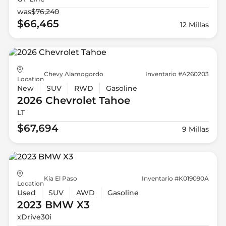
was
$76,240
$66,465
12 Millas
Chevy Alamogordo
Inventario #A260203
Location
New
SUV
RWD
Gasoline
2026 Chevrolet
Tahoe
LT
$67,694
9 Millas
Kia El Paso
Inventario #K019090A
Location
Used
SUV
AWD
Gasoline
2023 BMW
X3
xDrive30i