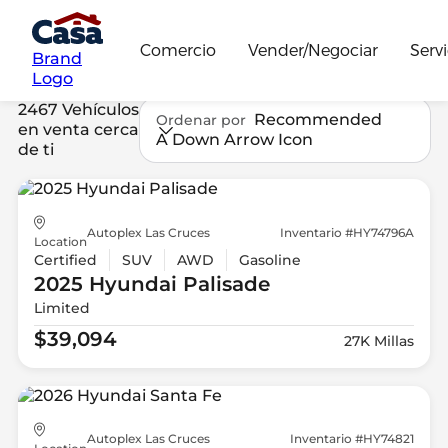
Comercio
Vender/Negociar
Servi
Brand
Logo
2467 Vehículos
Recommended
Ordenar por
en venta cerca
A Down Arrow Icon
de ti
Autoplex Las Cruces
Inventario #HY74796A
Location
Certified
SUV
AWD
Gasoline
2025 Hyundai
Palisade
Limited
$39,094
27K Millas
Autoplex Las Cruces
Inventario #HY74821