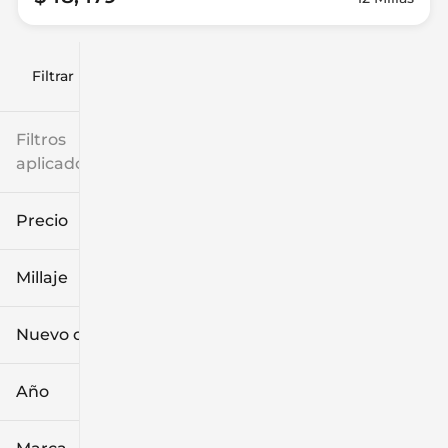
Filtrar por
Filtros
aplicados
Precio
Millaje
$9k
$132k
Nuevo o usado
0 mi
186k mi
Año