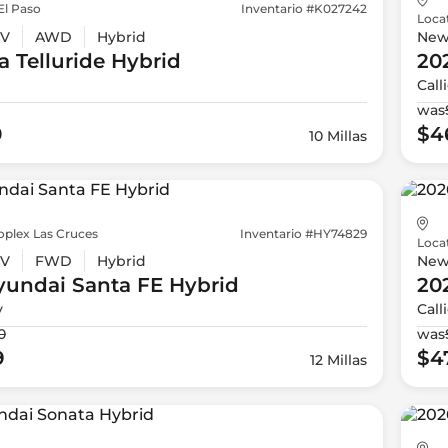
El Paso
Inventario #K027242
Loca
V
AWD
Hybrid
Ne
a
Telluride Hybrid
20
Call
was
0
$4
10 Millas
oplex Las Cruces
Inventario #HY74829
Loca
V
FWD
Hybrid
Ne
yundai
Santa FE Hybrid
20
y
Call
0
was
9
$4
12 Millas