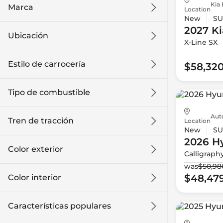
Kia 
Marca
Location
New
SU
2027 Ki
Ubicación
X-Line SX
Estilo de carrocería
$58,32
Tipo de combustible
Aut
Tren de tracción
Location
New
SU
2026 H
Color exterior
Calligraph
was
$50,98
$48,47
Color interior
Características populares