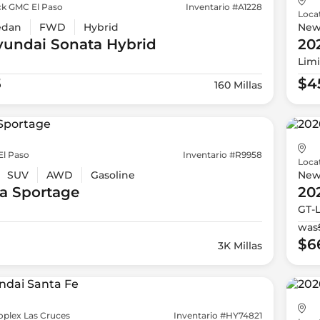
ck GMC El Paso
Inventario #A1228
Loca
edan
FWD
Hybrid
Ne
yundai
Sonata Hybrid
20
Lim
5
$4
160 Millas
El Paso
Inventario #R9958
Loca
SUV
AWD
Gasoline
Ne
a
Sportage
20
GT-
was
$6
3K Millas
oplex Las Cruces
Inventario #HY74821