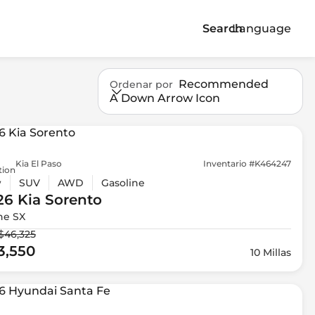
Search
Language
Recommended
Ordenar por
A Down Arrow Icon
Kia El Paso
Inventario #K464247
tion
w
SUV
AWD
Gasoline
26 Kia
Sorento
ne SX
$46,325
3,550
10 Millas