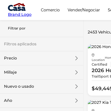
Comercio
Vender/Negociar
S
Brand Logo
Filtrar por
2453 Vehícu
Filtros aplicados
Hon
Precio
Location
Certified
2026 H
Millaje
TrailSport 
$9k
$132k
Nuevo o usado
$49,44
0 mi
186k mi
Año