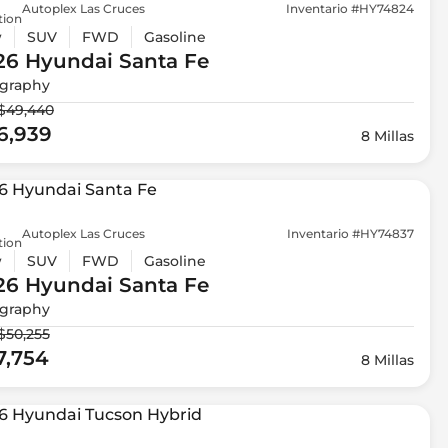
Autoplex Las Cruces
Inventario #HY74824
tion
w
SUV
FWD
Gasoline
26 Hyundai
Santa Fe
igraphy
$49,440
6,939
8 Millas
Autoplex Las Cruces
Inventario #HY74837
tion
w
SUV
FWD
Gasoline
26 Hyundai
Santa Fe
igraphy
$50,255
7,754
8 Millas