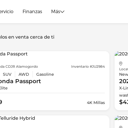
ervicio
Finanzas
Más
los en venta cerca de ti
da CDJR Alamogordo
Inventario #JU2984
Loca
SUV
AWD
Gasoline
Ne
onda
Passport
20
Elite
X-Li
was
9
$4
4K Millas