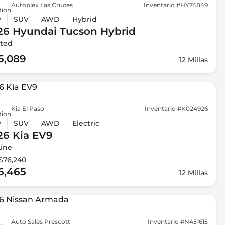
Autoplex Las Cruces
Inventario #HY74849
tion
w
SUV
AWD
Hybrid
26 Hyundai
Tucson Hybrid
ited
5,089
12 Millas
Kia El Paso
Inventario #K024926
tion
w
SUV
AWD
Electric
26 Kia
EV9
Line
$76,240
6,465
12 Millas
Auto Sales Prescott
Inventario #N451615