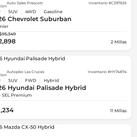
Auto Sales Prescott
Inventario #C397635
tion
w
SUV
4WD
Gasoline
26 Chevrolet
Suburban
mier
$95,349
2,898
2 Millas
Autoplex Las Cruces
Inventario #HY74874
tion
w
SUV
FWD
Hybrid
26 Hyundai
Palisade Hybrid
e SEL Premium
1,234
11 Millas