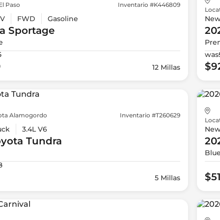
El Paso
Inventario #K446809
Loca
V
FWD
Gasoline
Ne
a
Sportage
20
e
Pre
5
was
0
$9
12 Millas
ota Alamogordo
Inventario #T260629
Loca
uck
3.4L V6
Ne
oyota
Tundra
20
Blu
8
$5
5 Millas