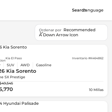
Search
Language
Recommended
Ordenar por
A Down Arrow Icon
Kia El Paso
Inventario #K464862
tion
w
SUV
AWD
Gasoline
26 Kia
Sorento
ne SX Prestige
$49,545
6,770
10 Millas