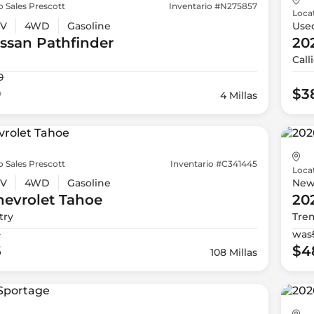
 Sales Prescott
Inventario #N275857
Loca
V
4WD
Gasoline
Use
issan
Pathfinder
20
Call
0
9
$3
4 Millas
 Sales Prescott
Inventario #C341445
Loca
V
4WD
Gasoline
Ne
evrolet
Tahoe
20
try
Tre
9
was
5
$4
108 Millas