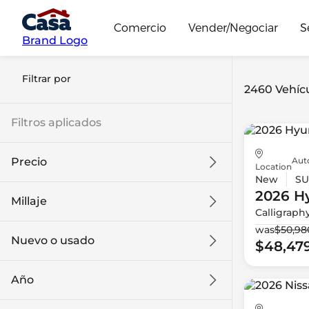
Comercio
Vender/Negociar
S
Brand Logo
Filtrar por
2460 Vehícu
Filtros aplicados
Aut
Precio
Location
New
SU
2026 H
Millaje
Calligraph
$9k
$132k
was
$50,98
Nuevo o usado
$48,47
0 mi
186k mi
Año