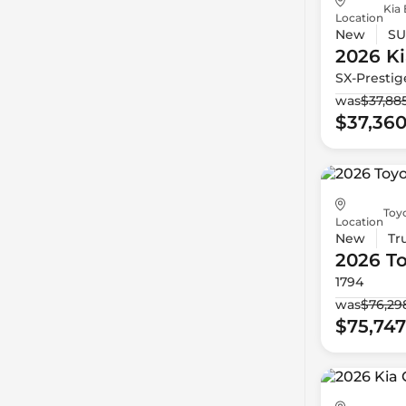
Kia 
Location
New
SU
2026 Ki
SX-Prestig
was
$37,88
$37,36
Toy
Location
New
Tr
2026 T
1794
was
$76,29
$75,747