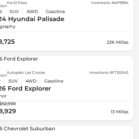
Kia El Paso
Inventario #AP9994
tion
d
SUV
AWD
Gasoline
24 Hyundai
Palisade
igraphy
8,725
23K Millas
Autoplex Las Cruces
Inventario #FT30042
tion
w
SUV
4WD
Gasoline
26 Ford
Explorer
mor
$52,930
8,929
13 Millas