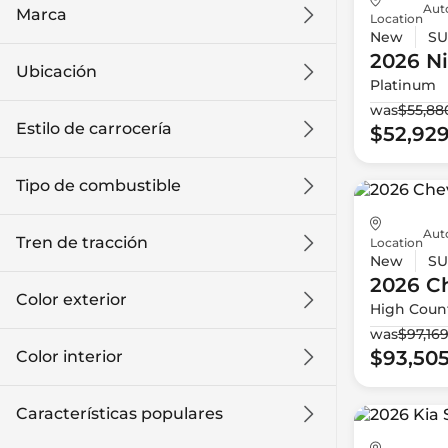
Auto
Marca
Location
New
SU
2026 N
Ubicación
Platinum
was
$55,88
Estilo de carrocería
$52,92
Tipo de combustible
Auto
Tren de tracción
Location
New
SU
2026 Ch
Color exterior
High Coun
was
$97,16
$93,50
Color interior
Características populares