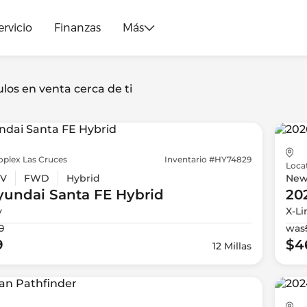
ervicio
Finanzas
Más
los en venta cerca de ti
oplex Las Cruces
Inventario #HY74829
Loca
V
FWD
Hybrid
Ne
yundai
Santa FE Hybrid
20
y
X-Li
0
was
9
$4
12 Millas