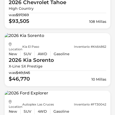
2026 Chevrolet
Tahoe
High Country
was
$97,169
$93,505
108 Millas
Kia El Paso
Inventario #K464862
Location
New
SUV
AWD
Gasoline
2026 Kia
Sorento
X-Line SX Prestige
was
$49,545
$46,770
10 Millas
Autoplex Las Cruces
Inventario #FT30042
Location
New
SUV
4WD
Gasoline