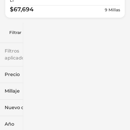
LT
$67,694
9 Millas
Filtrar por
Filtros
aplicados
Precio
Millaje
$9k
$132k
Nuevo o usado
0 mi
186k mi
Año