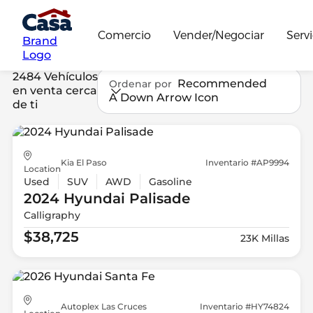
Comercio
Vender/Negociar
Servi
Brand
Logo
2484 Vehículos
Recommended
Ordenar por
en venta cerca
A Down Arrow Icon
de ti
Kia El Paso
Inventario #AP9994
Location
Used
SUV
AWD
Gasoline
2024 Hyundai
Palisade
Calligraphy
$38,725
23K Millas
Autoplex Las Cruces
Inventario #HY74824