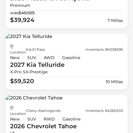
Premium
was
$40,925
$39,924
7 Millas
Kia El Paso
Inventario #K038595
Location
New
SUV
AWD
Gasoline
2027 Kia
Telluride
X-Pro SX-Prestige
$59,520
10 Millas
Chevy Alamogordo
Inventario #A260203
Location
New
SUV
RWD
Gasoline
2026 Chevrolet
Tahoe