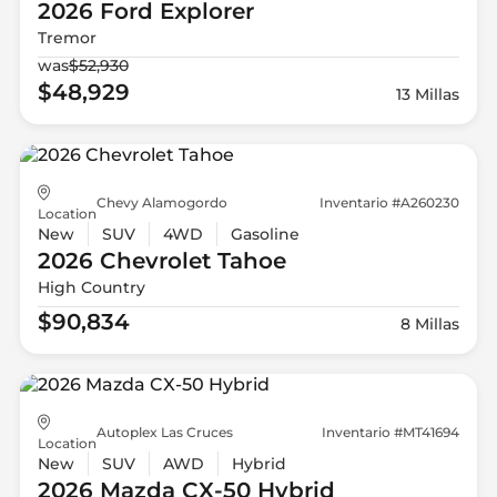
2026 Ford
Explorer
Tremor
was
$52,930
$48,929
13 Millas
Chevy Alamogordo
Inventario #A260230
Location
New
SUV
4WD
Gasoline
2026 Chevrolet
Tahoe
High Country
$90,834
8 Millas
Autoplex Las Cruces
Inventario #MT41694
Location
New
SUV
AWD
Hybrid
2026 Mazda
CX-50 Hybrid