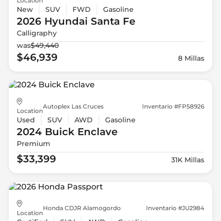
Location
New
SUV
FWD
Gasoline
2026 Hyundai
Santa Fe
Calligraphy
was
$49,440
$46,939
8 Millas
Autoplex Las Cruces
Inventario #FP58926
Location
Used
SUV
AWD
Gasoline
2024 Buick
Enclave
Premium
$33,399
31K Millas
Honda CDJR Alamogordo
Inventario #JU2984
Location