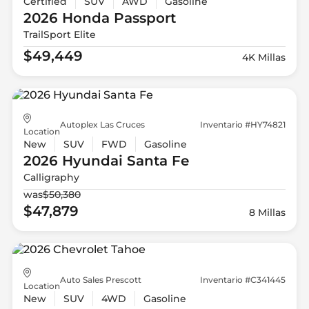
Certified
SUV
AWD
Gasoline
2026 Honda
Passport
TrailSport Elite
$49,449
4K Millas
Autoplex Las Cruces
Inventario #HY74821
Location
New
SUV
FWD
Gasoline
2026 Hyundai
Santa Fe
Calligraphy
was
$50,380
$47,879
8 Millas
Auto Sales Prescott
Inventario #C341445
Location
New
SUV
4WD
Gasoline