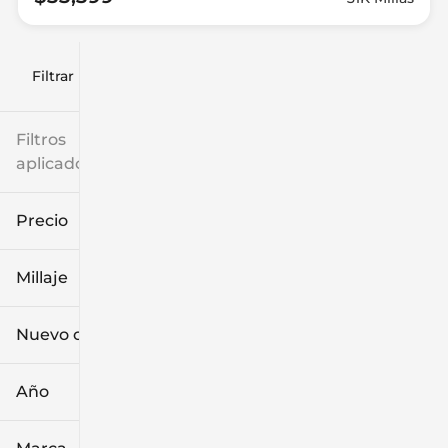
Filtrar por
Filtros
aplicados
Precio
Millaje
$9k
$132k
Nuevo o usado
0 mi
186k mi
Año