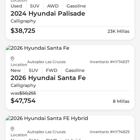
Location
Used
SUV
AWD
Gasoline
2024 Hyundai
Palisade
Calligraphy
$38,725
23K Millas
Autoplex Las Cruces
Inventario #HY74837
Location
New
SUV
FWD
Gasoline
2026 Hyundai
Santa Fe
Calligraphy
was
$50,255
$47,754
8 Millas
Autoplex Las Cruces
Inventario #HY74829
Location