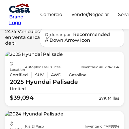
Comercio
Vender/Negociar
Servi
Brand
Logo
2474 Vehículos
Recommended
Ordenar por
en venta cerca
A Down Arrow Icon
de ti
Autoplex Las Cruces
Inventario #HY74796A
Location
Certified
SUV
AWD
Gasoline
2025 Hyundai
Palisade
Limited
$39,094
27K Millas
Kia El Paso
Inventario #AP9994