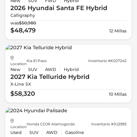
New
SUV
FWD
Hybrid
2026 Hyundai
Santa FE Hybrid
Calligraphy
was
$50,980
$48,479
12 Millas
Kia El Paso
Inventario #K027242
Location
New
SUV
AWD
Hybrid
2027 Kia
Telluride Hybrid
X-Line SX
$58,320
10 Millas
Honda CDJR Alamogordo
Inventario #JU2993
Location
Used
SUV
AWD
Gasoline