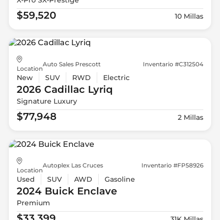
$59,520
10 Millas
Auto Sales Prescott
Inventario #C312504
Location
New
SUV
RWD
Electric
2026 Cadillac
Lyriq
Signature Luxury
$77,948
2 Millas
Autoplex Las Cruces
Inventario #FP58926
Location
Used
SUV
AWD
Gasoline
2024 Buick
Enclave
Premium
$33,399
31K Millas