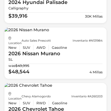
2024 Hyundai
Palisade
Calligraphy
$39,916
30K Millas
Auto Sales Prescott
Inventario #N131984
Location
New
SUV
AWD
Gasoline
2026 Nissan
Murano
SL
was
$49,995
$48,544
4 Millas
Chevy Alamogordo
Inventario #A260203
Location
New
SUV
RWD
Gasoline
2026 Chevrolet
Tahoe