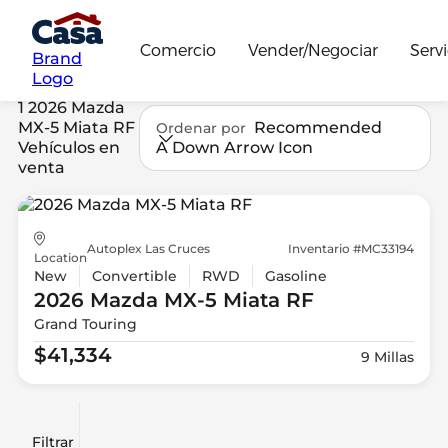
Comercio
Vender/Negociar
Servi
Brand
Logo
1 2026 Mazda
MX-5 Miata RF
Recommended
Ordenar por
Vehículos en
A Down Arrow Icon
venta
Autoplex Las Cruces
Inventario #MC33194
Location
New
Convertible
RWD
Gasoline
2026 Mazda
MX-5 Miata RF
Grand Touring
$41,334
9 Millas
Filtrar
Restablecer