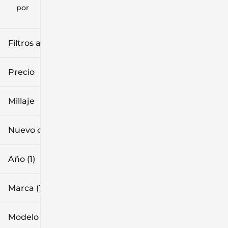
clear
filtros
por
icon
Filtros aplicados (3)
2026
Mazda
Precio
MX-5 Miata RF
Millaje
$41k
$42k
Nuevo o usado
0 mi
1k mi
Año (1)
Marca (1)
Modelo (1)