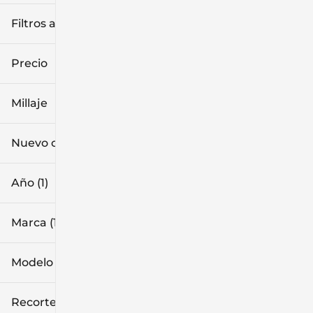
Filtros aplicados (3)
2027
Nissan
Z
Precio
Millaje
$47k
$58k
Nuevo o usado
0 mi
1k mi
Año (1)
Marca (1)
Modelo (1)
Recorte