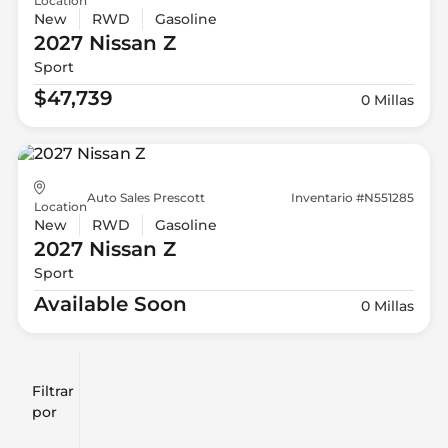
Location
New
RWD
Gasoline
2027 Nissan
Z
Sport
$47,739
0 Millas
Auto Sales Prescott
Inventario #N551285
Location
New
RWD
Gasoline
2027 Nissan
Z
Sport
Available Soon
0 Millas
Filtrar
Restablecer
clear
filtros
por
icon