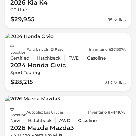
2026 Kia
K4
GT-Line
$29,955
15 Millas
Ford Lincoln El Paso
Inventario #261897A
Location
Certified
Hatchback
FWD
Gasoline
2024 Honda
Civic
Sport Touring
$28,215
51K Millas
Autoplex Las Cruces
Inventario #MT41678
Location
New
Hatchback
AWD
Gasoline
2026 Mazda
Mazda3
2.5 Turbo Premium Plus