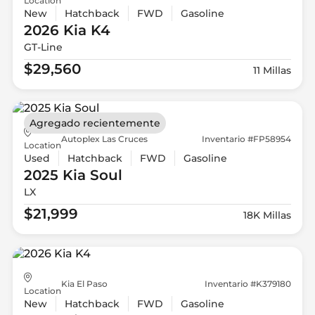
Location
New
Hatchback
FWD
Gasoline
2026 Kia
K4
GT-Line
$29,560
11 Millas
Agregado recientemente
Autoplex Las Cruces
Inventario #FP58954
Location
Used
Hatchback
FWD
Gasoline
2025 Kia
Soul
LX
$21,999
18K Millas
Kia El Paso
Inventario #K379180
Location
New
Hatchback
FWD
Gasoline