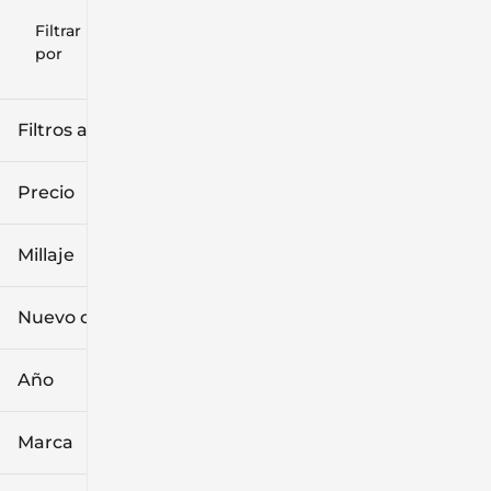
Filtrar
Restablecer
clear
filtros
por
icon
Filtros aplicados (1)
Hatchback
Precio
Millaje
$10k
$44k
Nuevo o usado
0 mi
99k mi
Año
Marca