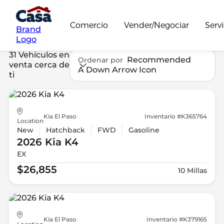
Comercio
Vender/Negociar
Servi
Brand
Logo
31 Vehículos en
Recommended
Ordenar por
venta cerca de
A Down Arrow Icon
ti
Kia El Paso
Inventario #K365764
Location
New
Hatchback
FWD
Gasoline
2026 Kia
K4
EX
$26,855
10 Millas
Kia El Paso
Inventario #K379165