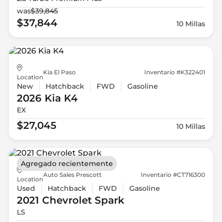
was
$39,845
$37,844
10 Millas
Kia El Paso
Inventario #K322401
Location
New
Hatchback
FWD
Gasoline
2026 Kia
K4
EX
$27,045
10 Millas
Agregado recientemente
Auto Sales Prescott
Inventario #CT716300
Location
Used
Hatchback
FWD
Gasoline
2021 Chevrolet
Spark
LS