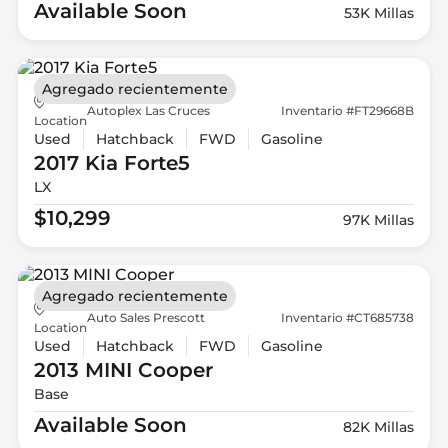
Available Soon
53K Millas
Agregado recientemente
Autoplex Las Cruces
Inventario #FT29668B
Location
Used
Hatchback
FWD
Gasoline
2017 Kia
Forte5
LX
$10,299
97K Millas
Agregado recientemente
Auto Sales Prescott
Inventario #CT685738
Location
Used
Hatchback
FWD
Gasoline
2013 MINI
Cooper
Base
Available Soon
82K Millas