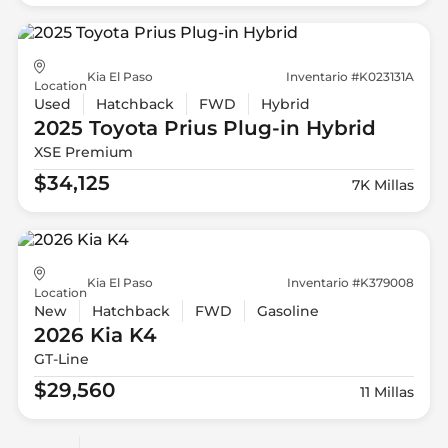
Kia El Paso
Inventario #K023131A
Location
Used
Hatchback
FWD
Hybrid
2025 Toyota
Prius Plug-in Hybrid
XSE Premium
$34,125
7K Millas
Kia El Paso
Inventario #K379008
Location
New
Hatchback
FWD
Gasoline
2026 Kia
K4
GT-Line
$29,560
11 Millas