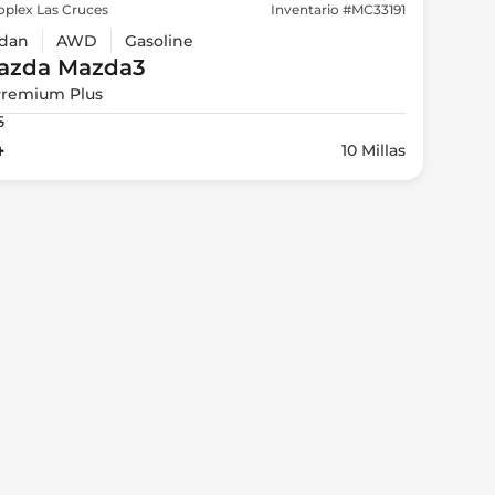
oplex Las Cruces
Inventario #MC33191
dan
AWD
Gasoline
azda
Mazda3
Premium Plus
5
4
10 Millas