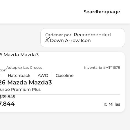
Search
Language
Recommended
Ordenar por
A Down Arrow Icon
Autoplex Las Cruces
Inventario #MT41678
tion
w
Hatchback
AWD
Gasoline
26 Mazda
Mazda3
Turbo Premium Plus
$39,845
7,844
10 Millas