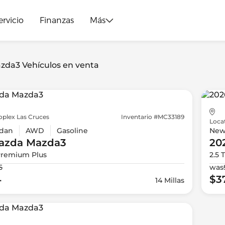
ervicio
Finanzas
Más
zda3 Vehículos en venta
oplex Las Cruces
Inventario #MC33189
Loca
dan
AWD
Gasoline
Ne
azda
Mazda3
20
Premium Plus
2.5 
5
was
4
$3
14 Millas