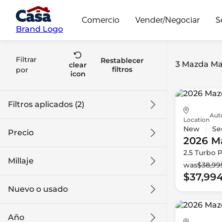
Comercio
Vender/Negociar
S
Brand Logo
Filtrar
Restablecer
3 Mazda Ma
clear
filtros
por
icon
Filtros aplicados (2)
Aut
Location
Mazda
Mazda3
New
Se
Precio
2026 M
2.5 Turbo 
Millaje
was
$38,99
$37k
$39k
$37,99
Nuevo o usado
0 mi
1k mi
Año