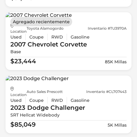
Agregado recientemente
Toyota Alamogordo
Inventario #TU3970A
Location
Used
Coupe
RWD
Gasoline
2007 Chevrolet
Corvette
Base
$23,444
85K Millas
Auto Sales Prescott
Inventario #CL707443
Location
Used
Coupe
RWD
Gasoline
2023 Dodge
Challenger
SRT Hellcat Widebody
$85,049
5K Millas