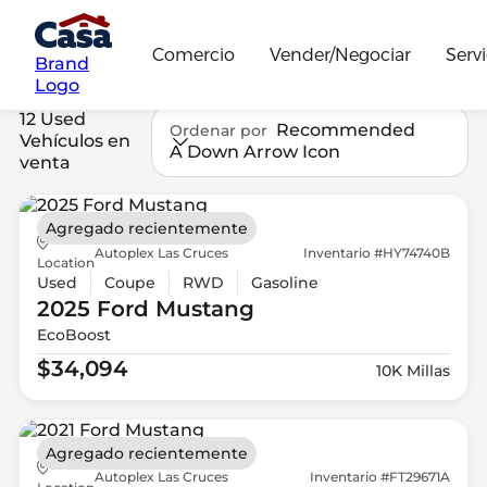
Comercio
Vender/Negociar
Servi
Brand
Logo
12 Used
Recommended
Ordenar por
Vehículos en
A Down Arrow Icon
venta
Agregado recientemente
Autoplex Las Cruces
Inventario #HY74740B
Location
Used
Coupe
RWD
Gasoline
2025 Ford
Mustang
EcoBoost
$34,094
10K Millas
Agregado recientemente
Autoplex Las Cruces
Inventario #FT29671A