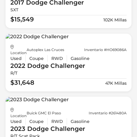
2017 Dodge
Challenger
SXT
$15,549
102K Millas
Autoplex Las Cruces
Inventario #HO69086A
Location
Used
Coupe
RWD
Gasoline
2022 Dodge
Challenger
R/T
$31,648
47K Millas
Buick GMC El Paso
Inventario #261480A
Location
Used
Coupe
RWD
Gasoline
2023 Dodge
Challenger
R/T Scat Pack