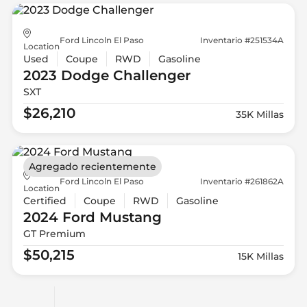
Ford Lincoln El Paso
Inventario #251534A
Location
Used
Coupe
RWD
Gasoline
2023 Dodge
Challenger
SXT
$26,210
35K Millas
Agregado recientemente
Ford Lincoln El Paso
Inventario #261862A
Location
Certified
Coupe
RWD
Gasoline
2024 Ford
Mustang
GT Premium
$50,215
15K Millas