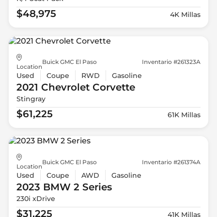
$48,975
4K Millas
Buick GMC El Paso
Inventario #261323A
Location
Used
Coupe
RWD
Gasoline
2021 Chevrolet
Corvette
Stingray
$61,225
61K Millas
Buick GMC El Paso
Inventario #261374A
Location
Used
Coupe
AWD
Gasoline
2023 BMW
2 Series
230i xDrive
$31,225
41K Millas