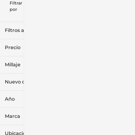
Filtrar
Restablecer
clear
filtros
por
icon
Filtros aplicados (2)
Used
Coupe
Precio
Millaje
$15k
$86k
Nuevo o usado (1)
3k mi
103k mi
Año
Marca
Ubicación