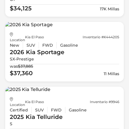
$34,125
17K Millas
Kia El Paso
Inventario #K444205
Location
New
SUV
FWD
Gasoline
2026 Kia
Sportage
SX-Prestige
was
$37,885
$37,360
11 Millas
Kia El Paso
Inventario #9946
Location
Certified
SUV
FWD
Gasoline
2025 Kia
Telluride
S