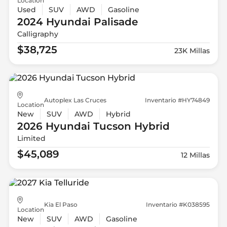
Location
Used
SUV
AWD
Gasoline
2024 Hyundai
Palisade
Calligraphy
$38,725
23K Millas
Autoplex Las Cruces
Inventario #HY74849
Location
New
SUV
AWD
Hybrid
2026 Hyundai
Tucson Hybrid
Limited
$45,089
12 Millas
Kia El Paso
Inventario #K038595
Location
New
SUV
AWD
Gasoline