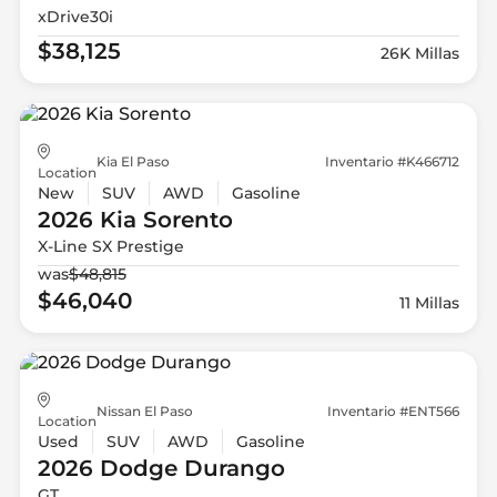
xDrive30i
$38,125
26K Millas
Kia El Paso
Inventario #K466712
Location
New
SUV
AWD
Gasoline
2026 Kia
Sorento
X-Line SX Prestige
was
$48,815
$46,040
11 Millas
Nissan El Paso
Inventario #ENT566
Location
Used
SUV
AWD
Gasoline
2026 Dodge
Durango
GT