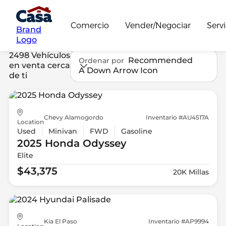
Comercio
Vender/Negociar
Servi
Brand
Logo
2498 Vehículos
Recommended
Ordenar por
en venta cerca
A Down Arrow Icon
de ti
Chevy Alamogordo
Inventario #AU4517A
Location
Used
Minivan
FWD
Gasoline
2025 Honda
Odyssey
Elite
$43,375
20K Millas
Kia El Paso
Inventario #AP9994