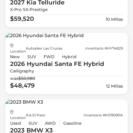
2027 Kia
Telluride
X-Pro SX-Prestige
$59,520
10 Millas
Autoplex Las Cruces
Inventario #HY74829
Location
New
SUV
FWD
Hybrid
2026 Hyundai
Santa FE Hybrid
Calligraphy
was
$50,980
$48,479
12 Millas
Kia El Paso
Inventario #K019090A
Location
Used
SUV
AWD
Gasoline
2023 BMW
X3