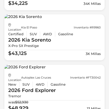
$34,225
34K Millas
Kia El Paso
Inventario #R9960
Location
Certified
SUV
AWD
Gasoline
2026 Kia
Sorento
X-Pro SX Prestige
$43,125
3K Millas
Autoplex Las Cruces
Inventario #FT30042
Location
New
SUV
4WD
Gasoline
2026 Ford
Explorer
Tremor
was
$52,930
$48,929
13 Millas