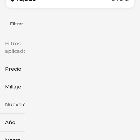
Filtrar por
Filtros
aplicados
Precio
Millaje
$9k
$132k
Nuevo o usado
0 mi
249k mi
Año