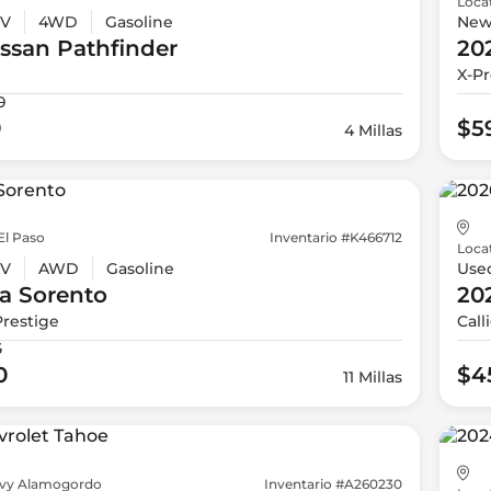
Loca
V
4WD
Gasoline
Ne
issan
Pathfinder
20
X-Pr
0
9
$5
4 Millas
El Paso
Inventario #K466712
Loca
V
AWD
Gasoline
Use
a
Sorento
20
Prestige
Call
5
0
$4
11 Millas
vy Alamogordo
Inventario #A260230