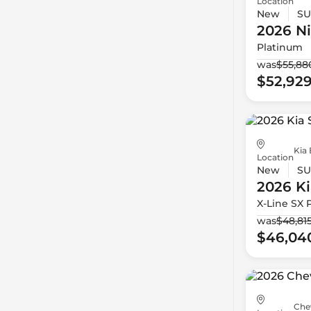
Location
New
SU
2026 N
Platinum
was
$55,88
$52,92
Kia 
Location
New
SU
2026 Ki
X-Line SX 
was
$48,81
$46,04
Che