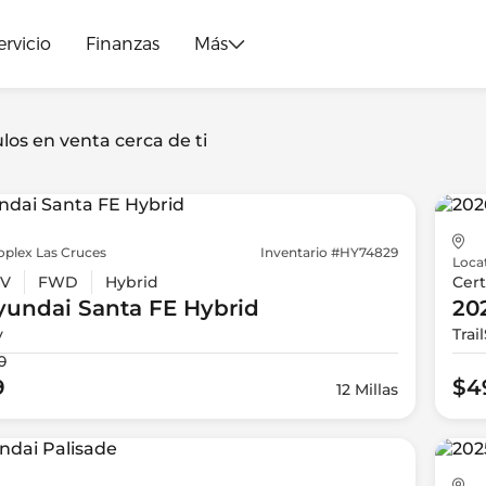
ervicio
Finanzas
Más
los en venta cerca de ti
oplex Las Cruces
Inventario #HY74829
Loca
V
FWD
Hybrid
Cert
yundai
Santa FE Hybrid
20
y
Trai
0
9
$4
12 Millas