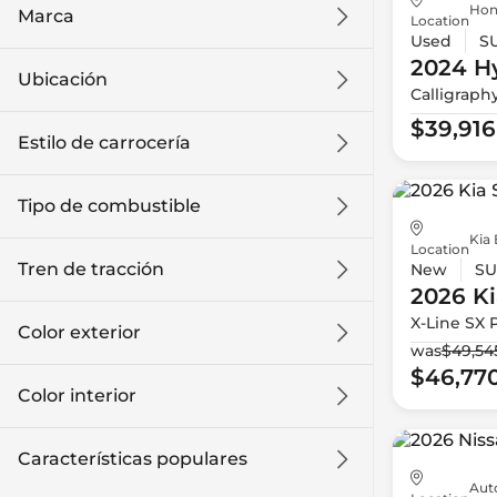
Hon
Marca
Location
Used
S
2024 H
Ubicación
Calligraph
$39,916
Estilo de carrocería
Tipo de combustible
Kia 
Location
Tren de tracción
New
SU
2026 Ki
X-Line SX 
Color exterior
was
$49,54
$46,77
Color interior
Características populares
Auto