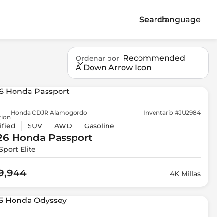
Search
Language
Recommended
Ordenar por
A Down Arrow Icon
Honda CDJR Alamogordo
Inventario #JU2984
tion
ified
SUV
AWD
Gasoline
26 Honda
Passport
lSport Elite
9,944
4K Millas