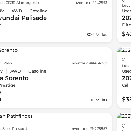
da CDJR Alamogordo
Inventario #JU2993
Loca
UV
AWD
Gasoline
Use
yundai
Palisade
20
y
Elit
$4
30K Millas
El Paso
Inventario #K464862
Loca
V
AWD
Gasoline
Use
a
Sorento
20
Prestige
Call
5
0
$3
10 Millas
 Sales Prescott
Inventario #N275857