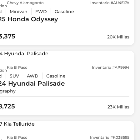
Chevy Alamogordo
Inventario #AU4517A
tion
d
Minivan
FWD
Gasoline
25 Honda
Odyssey
e
3,375
20K Millas
Kia El Paso
Inventario #AP9994
tion
d
SUV
AWD
Gasoline
24 Hyundai
Palisade
igraphy
8,725
23K Millas
Kia El Paso
Inventario #K038595