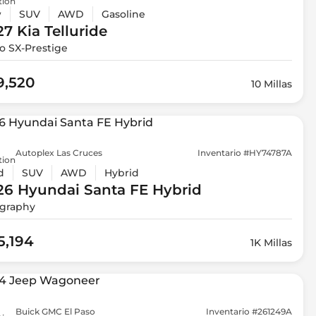
tion
w
SUV
AWD
Gasoline
27 Kia
Telluride
o SX-Prestige
9,520
10 Millas
Autoplex Las Cruces
Inventario #HY74787A
tion
d
SUV
AWD
Hybrid
26 Hyundai
Santa FE Hybrid
igraphy
5,194
1K Millas
Buick GMC El Paso
Inventario #261249A