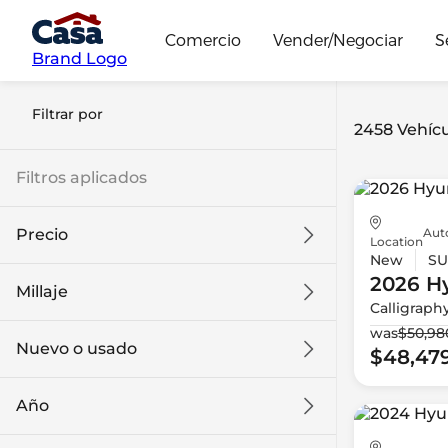
Comercio
Vender/Negociar
S
Brand Logo
Filtrar por
2458 Vehícu
Filtros aplicados
Aut
Precio
Location
New
SU
2026 H
Millaje
Calligraph
$9k
$132k
was
$50,98
Nuevo o usado
$48,47
0 mi
186k mi
Año